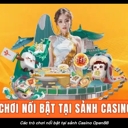
Các trò chơi nổi bật tại sảnh Casino Open88