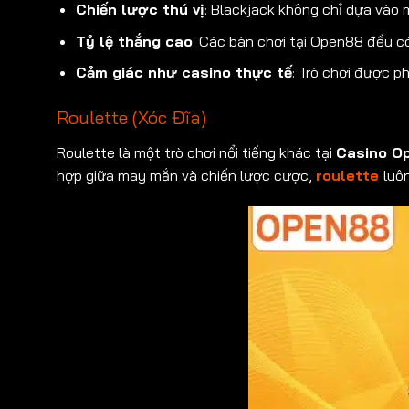
Chiến lược thú vị
: Blackjack không chỉ dựa vào
Tỷ lệ thắng cao
: Các bàn chơi tại Open88 đều có
Cảm giác như casino thực tế
: Trò chơi được ph
Roulette (Xóc Đĩa)
Roulette là một trò chơi nổi tiếng khác tại
Casino O
hợp giữa may mắn và chiến lược cược,
roulette
luô