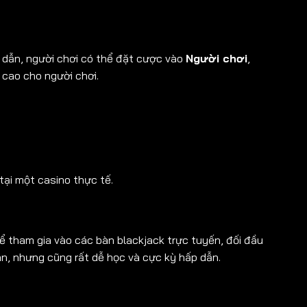
 dẫn, người chơi có thể đặt cược vào
Người chơi
,
 cao cho người chơi.
tại một casino thực tế.
hể tham gia vào các bàn blackjack trực tuyến, đối đầu
oán, nhưng cũng rất dễ học và cực kỳ hấp dẫn.