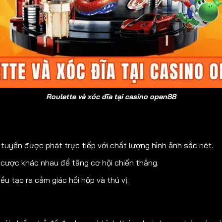
Roulette và xóc đĩa tại casino open88
c tuyến được phát trực tiếp với chất lượng hình ảnh sắc nét.
i cược khác nhau để tăng cơ hội chiến thắng.
ều tạo ra cảm giác hồi hộp và thú vị.