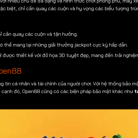
với nhiều chủ đề đa dạng và hình thức chơi phong phú, máy xè
đặc biệt, chỉ cần quay các cuộn và hy vọng các biểu tượng trù
hỉ cần quay các cuộn và tận hưởng.
có thể mang lại những giải thưởng jackpot cực kỳ hấp dẫn.
88 được thiết kế với đồ họa 3D tuyệt đẹp, mang đến trải nghi
Open88
g tin cá nhân và tài chính của người chơi. Với hệ thống bảo m
ên cạnh đó, Open88 cũng có các biện pháp bảo mật khác như
t