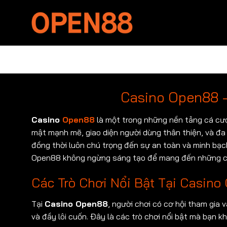
Bỏ
qua
nội
dung
Casino Open88 –
Casino
Open88
là một trong những nền tảng cá cượ
mật mạnh mẽ, giao diện người dùng thân thiện, và đa 
đồng thời luôn chú trọng đến sự an toàn và minh bạch 
Open88 không ngừng sáng tạo để mang đến những cơ 
Các Trò Chơi Nổi Bật Tại Casino
Tại
Casino Open88
, người chơi có cơ hội tham gia 
và đầy lôi cuốn.
Đây là các trò chơi nổi bật mà bạn kh