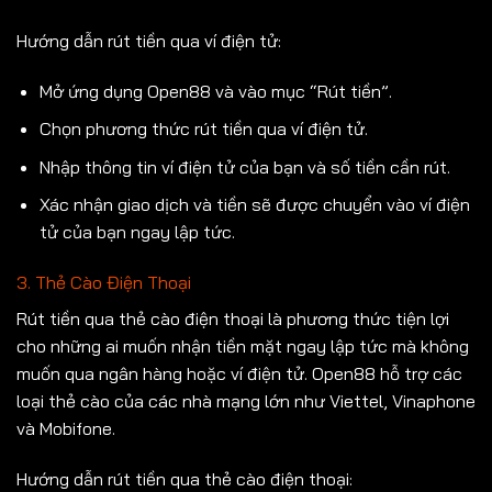
Hướng dẫn rút tiền qua ví điện tử:
Mở ứng dụng Open88 và vào mục “Rút tiền”.
Chọn phương thức rút tiền qua ví điện tử.
Nhập thông tin ví điện tử của bạn và số tiền cần rút.
Xác nhận giao dịch và tiền sẽ được chuyển vào ví điện
tử của bạn ngay lập tức.
3. Thẻ Cào Điện Thoại
Rút tiền qua thẻ cào điện thoại là phương thức tiện lợi
cho những ai muốn nhận tiền mặt ngay lập tức mà không
muốn qua ngân hàng hoặc ví điện tử. Open88 hỗ trợ các
loại thẻ cào của các nhà mạng lớn như Viettel, Vinaphone
và Mobifone.
Hướng dẫn rút tiền qua thẻ cào điện thoại: