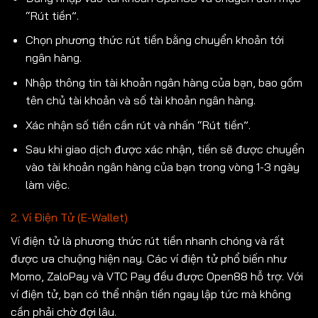
“Rút tiền”.
Chọn phương thức rút tiền bằng chuyển khoản tới
ngân hàng.
Nhập thông tin tài khoản ngân hàng của bạn, bao gồm
tên chủ tài khoản và số tài khoản ngân hàng.
Xác nhận số tiền cần rút và nhấn “Rút tiền”.
Sau khi giao dịch được xác nhận, tiền sẽ được chuyển
vào tài khoản ngân hàng của bạn trong vòng 1-3 ngày
làm việc.
2. Ví Điện Tử (E-Wallet)
Ví điện tử là phương thức rút tiền nhanh chóng và rất
được ưa chuộng hiện nay. Các ví điện tử phổ biến như
Momo, ZaloPay và VTC Pay đều được Open88 hỗ trợ. Với
ví điện tử, bạn có thể nhận tiền ngay lập tức mà không
cần phải chờ đợi lâu.