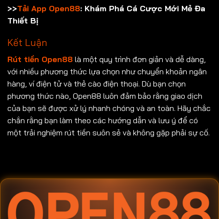
>>
Tải App Open88
: Khám Phá Cá Cược Mới Mẻ Đa
Thiết Bị
Kết Luận
Rút tiền Open88
là một quy trình đơn giản và dễ dàng,
với nhiều phương thức lựa chọn như chuyển khoản ngân
hàng, ví điện tử và thẻ cào điện thoại. Dù bạn chọn
phương thức nào, Open88 luôn đảm bảo rằng giao dịch
của bạn sẽ được xử lý nhanh chóng và an toàn. Hãy chắc
chắn rằng bạn làm theo các hướng dẫn và lưu ý để có
một trải nghiệm rút tiền suôn sẻ và không gặp phải sự cố.