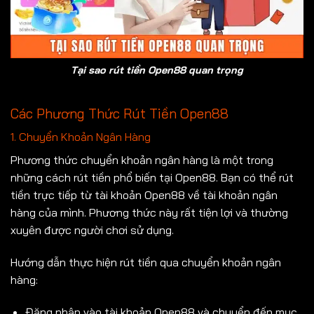
Tại sao rút tiền Open88 quan trọng
Các Phương Thức Rút Tiền Open88
1. Chuyển Khoản Ngân Hàng
Phương thức chuyển khoản ngân hàng là một trong
những cách rút tiền phổ biến tại Open88. Bạn có thể rút
tiền trực tiếp từ tài khoản Open88 về tài khoản ngân
hàng của mình. Phương thức này rất tiện lợi và thường
xuyên được người chơi sử dụng.
Hướng dẫn thực hiện rút tiền qua chuyển khoản ngân
hàng:
Đăng nhập vào tài khoản Open88 và chuyển đến mục