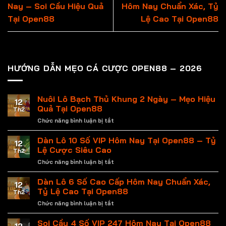
Nay – Soi Cầu Hiệu Quả
Hôm Nay Chuẩn Xác, Tỷ
Tại Open88
Lệ Cao Tại Open88
HƯỚNG DẪN MẸO CÁ CƯỢC OPEN88 – 2026
Nuôi Lô Bạch Thủ Khung 2 Ngày – Mẹo Hiệu
12
Quả Tại Open88
Th2
Chức năng bình luận bị tắt
ở
Nuôi
Lô
Dàn Lô 10 Số VIP Hôm Nay Tại Open88 – Tỷ
12
Bạch
Lệ Cược Siêu Cao
Th2
Thủ
Chức năng bình luận bị tắt
ở
Khung
Dàn
2
Lô
Dàn Lô 6 Số Cao Cấp Hôm Nay Chuẩn Xác,
Ngày
12
10
–
Tỷ Lệ Cao Tại Open88
Th2
Số
Mẹo
Chức năng bình luận bị tắt
ở
VIP
Hiệu
Dàn
Hôm
Quả
Lô
Soi Cầu 4 Số VIP 247 Hôm Nay Tại Open88
Nay
Tại