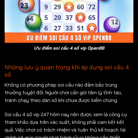
Ưu điểm soi cầu 4 số vip Open88
Những lưu ý quan trọng khi áp dụng soi cầu 4
số
Không có phương pháp soi cầu nào đảm bảo trúng
thưởng tuyệt đối. Người chơi cần giữ tâm lý tỉnh táo,
tránh chạy theo dàn số khi chưa được kiểm chứng.
Soi cầu 4 số vip 247 hôm nay nên được xem là công cụ
tham khảo dựa trên xác suất, không phải cam kết kết
quả. Việc chơi có trách nhiệm và tuân thủ kế hoạch tài
chính sẽ giúp người chơi tránh rủi ro không cần thiết.