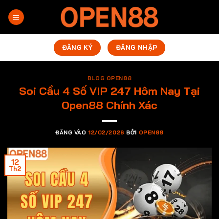
Bỏ
qua
nội
dung
ĐĂNG KÝ
ĐĂNG NHẬP
BLOG OPEN88
Soi Cầu 4 Số VIP 247 Hôm Nay Tại
Open88 Chính Xác
ĐĂNG VÀO
12/02/2026
BỞI
OPEN88
12
Th2