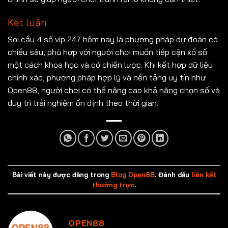
Kết luận
Soi cầu 4 số vip 247 hôm nay là phương pháp dự đoán có
chiều sâu, phù hợp với người chơi muốn tiếp cận xổ số
một cách khoa học và có chiến lược. Khi kết hợp dữ liệu
chính xác, phương pháp hợp lý và nền tảng uy tín như
Open88, người chơi có thể nâng cao khả năng chọn số và
duy trì trải nghiệm ổn định theo thời gian.
Bài viết này được đăng trong
Blog Open88
. Đánh dấu
liên kết
thường trực
.
OPEN88