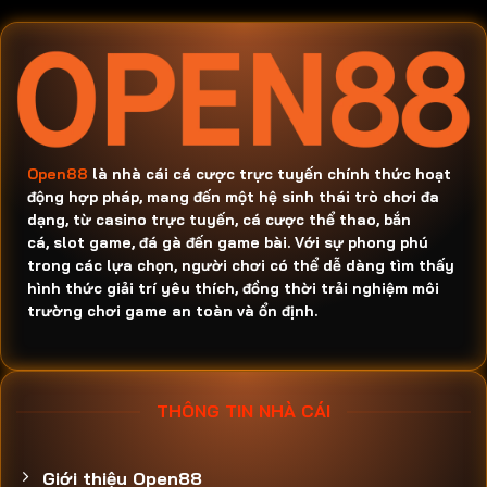
Open88
Cầu
–
Trúng
Trải
Lô
Nghiệm
May
Mắn
Và
Cơ
Hội
Trúng
Open88
là nhà cái cá cược trực tuyến chính thức hoạt
Lớn
động hợp pháp, mang đến một hệ sinh thái trò chơi đa
dạng, từ
casino trực tuyến
,
cá cược thể thao
,
bắn
cá
,
slot game
,
đá gà
đến
game bài
. Với sự phong phú
trong các lựa chọn, người chơi có thể dễ dàng tìm thấy
hình thức giải trí yêu thích, đồng thời trải nghiệm môi
trường chơi game an toàn và ổn định.
THÔNG TIN NHÀ CÁI
Giới thiệu Open88