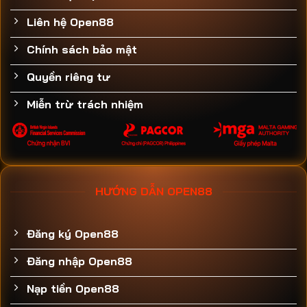
Liên hệ Open88
Chính sách bảo mật
Quyền riêng tư
Miễn trừ trách nhiệm
HƯỚNG DẪN OPEN88
Đăng ký Open88
Đăng nhập Open88
Nạp tiền Open88