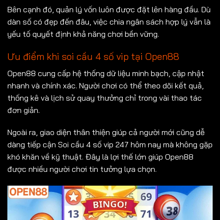
Bên cạnh đó, quản lý vốn luôn được đặt lên hàng đầu. Dù
dàn số có đẹp đến đâu, việc chia ngân sách hợp lý vẫn là
yếu tố quyết định khả năng chơi bền vững.
Ưu điểm khi soi cầu 4 số vip tại Open88
Open88 cung cấp hệ thống dữ liệu minh bạch, cập nhật
nhanh và chính xác. Người chơi có thể theo dõi kết quả,
thống kê và lịch sử quay thưởng chỉ trong vài thao tác
đơn giản.
Ngoài ra, giao diện thân thiện giúp cả người mới cũng dễ
dàng tiếp cận Soi cầu 4 số vip 247 hôm nay mà không gặp
khó khăn về kỹ thuật. Đây là lợi thế lớn giúp Open88
được nhiều người chơi tin tưởng lựa chọn.