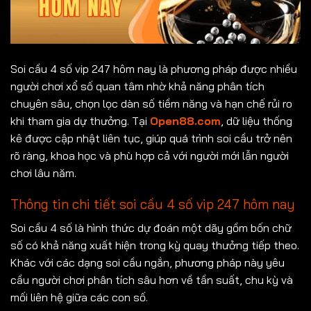
Soi cầu 4 số vip 247 hôm nay là phương pháp được nhiều
người chơi xổ số quan tâm nhờ khả năng phân tích
chuyên sâu, chọn lọc dàn số tiềm năng và hạn chế rủi ro
khi tham gia dự thưởng. Tại
Open88.com
, dữ liệu thống
kê được cập nhật liên tục, giúp quá trình soi cầu trở nên
rõ ràng, khoa học và phù hợp cả với người mới lẫn người
chơi lâu năm.
Thông tin chi tiết soi cầu 4 số vip 247 hôm nay
Soi cầu 4 số là hình thức dự đoán một dãy gồm bốn chữ
số có khả năng xuất hiện trong kỳ quay thưởng tiếp theo.
Khác với các dạng soi cầu ngắn, phương pháp này yêu
cầu người chơi phân tích sâu hơn về tần suất, chu kỳ và
mối liên hệ giữa các con số.