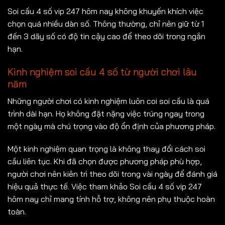
Soi cầu 4 số vip 247 hôm nay không khuyến khích việc
chọn quá nhiều dàn số. Thông thường, chỉ nên giữ từ 1
đến 3 dãy số có độ tin cậy cao để theo dõi trong ngắn
hạn.
Kinh nghiệm soi cầu 4 số từ người chơi lâu
năm
Những người chơi có kinh nghiệm luôn coi soi cầu là quá
trình dài hạn. Họ không đặt nặng việc trúng ngay trong
một ngày mà chú trọng vào độ ổn định của phương pháp.
Một kinh nghiệm quan trọng là không thay đổi cách soi
cầu liên tục. Khi đã chọn được phương pháp phù hợp,
người chơi nên kiên trì theo dõi trong vài ngày để đánh giá
hiệu quả thực tế. Việc tham khảo Soi cầu 4 số vip 247
hôm nay chỉ mang tính hỗ trợ, không nên phụ thuộc hoàn
toàn.